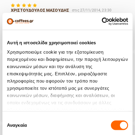
ΧΡΙΣΤΟΥΔΟΥΛΟΣ ΜΑΣΟΥΔΗΣ
στις 27/11/2014, 23:30
ΑΠΛΑ ΕΙΣΑΣΤΕ ΩΡΑΙΟΙ!!! ΤΑ ΛΟΓΙΑ ΕΙΝΑΙ ΠΕΡΙΤΑ!
Σε βοήθησε αυτό το σχόλιο;
0
0
Αυτή η ιστοσελίδα χρησιμοποιεί cookies
Χρησιμοποιούμε cookie για την εξατομίκευση
περιεχομένου και διαφημίσεων, την παροχή λειτουργιών
κοινωνικών μέσων και την ανάλυση της
Παρασκευάς Κουκούλης
στις 07/05/2014, 20:02
επισκεψιμότητάς μας. Επιπλέον, μοιραζόμαστε
πληροφορίες που αφορούν τον τρόπο που
Μπράβο σας!!!Εξαιρετικοί επαγγελματίες ,οι
χρησιμοποιείτε τον ιστότοπό μας με συνεργάτες
χαμηλότερες τιμές τις αγοράς,και παράδοση σε
κοινωνικών μέσων, διαφήμισης και αναλύσεων, οι
μια μέρα!!!
οποίοι ενδεχομένως να τις συνδυάσουν με άλλες
πληροφορίες που τους έχετε παραχωρήσει ή τις οποίες
Σε βοήθησε αυτό το σχόλιο;
0
0
έχουν συλλέξει σε σχέση με την από μέρους σας χρήση
Επιλογή
των υπηρεσιών τους.
Αναγκαία
συγκατάθεσης