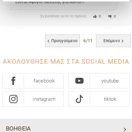
Εισται Αψογοι !πελατης για παντα!!!
Σε βοήθησε αυτό το σχόλιο;
0
0
Προηγούμενο
6/11
Επόμενο
ΑΚΟΛΟΎΘΗΣΈ ΜΑΣ ΣΤΑ SOCIAL MEDIA
facebook
youtube
instagram
tiktok
ΒΟΗΘΕΙΑ