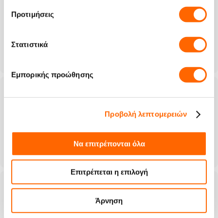
παναγιωτης
στις 02/04/2014, 18:23
Προτιμήσεις
Αψογοι καλες τιμες και γρηγοροι μπραβο σας
Στατιστικά
Σε βοήθησε αυτό το σχόλιο;
0
0
Εμπορικής προώθησης
antonis
στις 19/03/2014, 00:26
Προβολή λεπτομερειών
ΑΨΟΓΟΣ!
Να επιτρέπονται όλα
Σε βοήθησε αυτό το σχόλιο;
0
0
Επιτρέπεται η επιλογή
Παναγης Καππατος
στις 14/03/2014, 13:58
Άρνηση