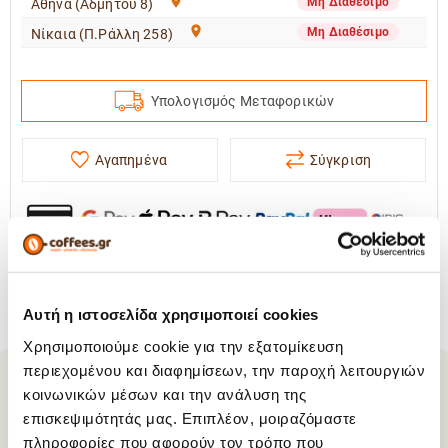
Μη Διαθέσιμο
Αθήνα (Αδμήτου 8)
Μη Διαθέσιμο
Νίκαια (Π.Ράλλη 258)
Υπολογισμός Μεταφορικών
Αγαπημένα
Σύγκριση
Πολιτική Επιστροφών
&
Όροι Χρήσης
Αυτή η ιστοσελίδα χρησιμοποιεί cookies
Χρησιμοποιούμε cookie για την εξατομίκευση
περιεχομένου και διαφημίσεων, την παροχή λειτουργιών
Περιγραφή
κοινωνικών μέσων και την ανάλυση της
επισκεψιμότητάς μας. Επιπλέον, μοιραζόμαστε
Μπάρα Ενέργειας Roobar Φυσικό Κακάο 30gr
πληροφορίες που αφορούν τον τρόπο που