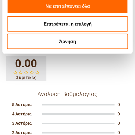
Να επιτρέπονται όλα
Είδος Προϊόντος:
Energy Bar
Κακάο
Γεύση:
Επιτρέπεται η επιλογή
Άρνηση
Κριτικές
0.00
0 κριτικές
Ανάλυση Βαθμολογίας
5 Αστέρια
0
4 Αστέρια
0
3 Αστέρια
0
2 Αστέρια
0