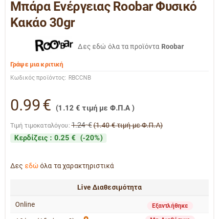
Μπάρα Ενέργειας Roobar Φυσικό
Κακάο 30gr
Δες εδώ όλα τα προϊόντα
Roobar
Γράψε μια κριτική
Κωδικός προϊόντος:
RBCCNB
0.99
€
(
1.12
€
τιμή με Φ.Π.Α )
1.24
€
(
1.40
€
τιμή με Φ.Π.Α)
Τιμή τιμοκαταλόγου:
Κερδίζεις :
0.25
€
(
-20
%)
Δες
εδώ
όλα τα χαρακτηριστικά
Live Διαθεσιμότητα
Online
Εξαντλήθηκε