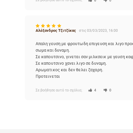
Σε βοήθησε αυτό το σχόλιο;
6
0
Μείνετε στη συνταγή που προτείνει, εκεί πήρα κ
δόσεις των 15-16γρ στον διπλό και στοχεύοντας χρ
Αλέξανδρος Τζιτζίκας
στις 03/03/2023, 16:00
Μια τίμια επιλογή αν θέλετε κάτι σε ιταλικό στυλ
Απαλη γευση με φρουτωδη επιγευση και λιγο προς
σωμα και δυναμη.
Σε καπουτσινο, γινεται σαν μιλκσεικ με γευση κα
Σε καπουτσινο χανει λιγο σε δυναμη.
Αρωματικος και δεν θελει ζαχαρη.
Προτεινεται
Σε βοήθησε αυτό το σχόλιο;
4
0