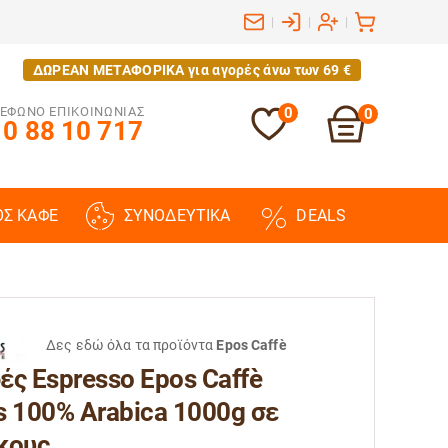
|
|
|
ΔΩΡΕΑΝ ΜΕΤΑΦΟΡΙΚΑ για αγορές άνω των 69 €
ΕΦΩΝΟ ΕΠΙΚΟΙΝΩΝΙΑΣ
0
0
0 88 10 717
ΟΣ ΚΑΦΕ
ΣΥΝΟΔΕΥΤΙΚΑ
DEALS
Δες εδώ όλα τα προϊόντα
Epos Caffè
ές Espresso Epos Caffè
s 100% Arabica 1000g σε
κους