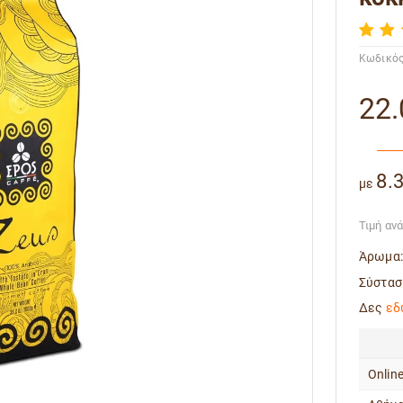
Κωδικός
22.
8.
με
Τιμή αν
Άρωμα:
Σύστασ
Δες
εδ
Onlin