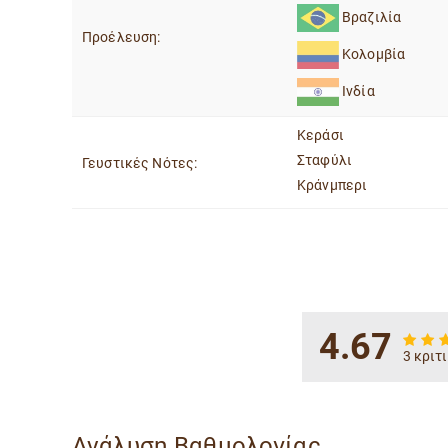
Βραζιλία
Προέλευση:
Κολομβία
Ινδία
Κεράσι
Σταφύλι
Γευστικές Νότες:
Κράνμπερι
4.67
3 κριτ
Ανάλυση Βαθμολογίας