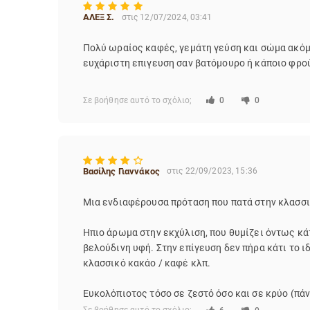
ΑΛΕΞ Σ.
στις 12/07/2024, 03:41
Πολύ ωραίος καφές, γεμάτη γεύση και σώμα ακόμα
ευχάριστη επιγευση σαν βατόμουρο ή κάποιο φρού
Σε βοήθησε αυτό το σχόλιο;
0
0
Βασίλης Γιαννάκος
στις 22/09/2023, 15:36
Μια ενδιαφέρουσα πρόταση που πατά στην κλασσι
Ηπιο άρωμα στην εκχύλιση, που θυμίζει όντως κάτ
βελούδινη υφή. Στην επίγευση δεν πήρα κάτι το ι
κλασσικό κακάο / καφέ κλπ.
Ευκολόπιοτος τόσο σε ζεστό όσο και σε κρύο (πάν
γάλατα κλπ