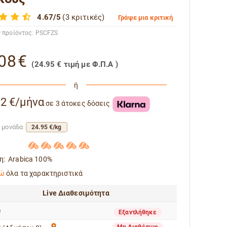
4.67/5
(3 κριτικές)
Γράψε μια κριτική
 προϊόντος:
PSCFZS
08
€
(
24.95
€
τιμή με Φ.Π.Α )
ή
32 €/μήνα
σε 3 άτοκες δόσεις
ά μονάδα
24.95 €/kg
η:
Arabica 100%
ώ
όλα τα χαρακτηριστικά
Live Διαθεσιμότητα
e
Εξαντλήθηκε
Μη Διαθέσιμο