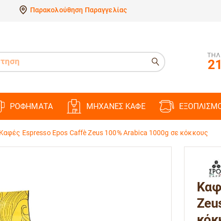
Παρακολούθηση Παραγγελίας
ΤΗΛ
21
ΡΟΦΗΜΑΤΑ
ΜΗΧΑΝΕΣ ΚΑΦΕ
ΕΞΟΠΛΙΣΜ
Καφές Espresso Epos Caffè Zeus 100% Arabica 1000g σε κόκκους
Καφ
Zeu
κόκ