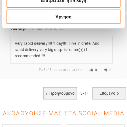
Επιτρέπεται η επιλογή
Σε βοήθησε αυτό το σχόλιο;
συσκευασία ήταν επίσης πολύ προσεγμένη,
0
0
απόδειξη και παραστατικό σε φάκελο κλπ.
Νομίζω πως πρόκειται για πολύ καλούς
Άρνηση
επαγγελματίες. Θα παραγγείλω ξανά σύντομα,
ενόψει του νέου ειδικού φόρου στον καφέ.
Viktoriya
στις 30/06/2015, 16:29
Very rapid delivery!!!! 1 day!!!! I live in crete. And
rapid delivery very big surpris for me)))) I
recommended!!!!
Σε βοήθησε αυτό το σχόλιο;
0
0
Προηγούμενο
5/11
Επόμενο
ΑΚΟΛΟΎΘΗΣΈ ΜΑΣ ΣΤΑ SOCIAL MEDIA