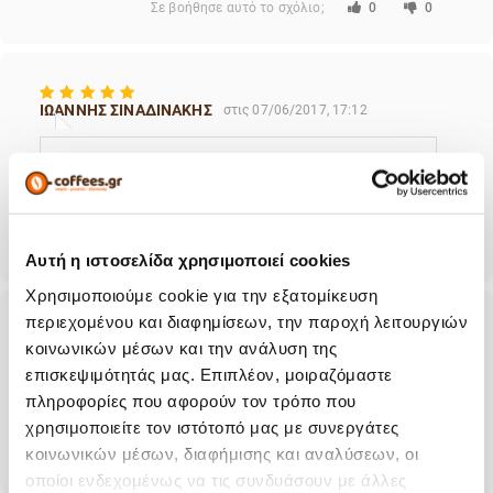
Σε βοήθησε αυτό το σχόλιο;
0
0
ΙΩΑΝΝΗΣ ΣΙΝΑΔΙΝΑΚΗΣ
στις 07/06/2017, 17:12
Για μια ακόμα φορά άψογοι και ταχύτατοι 24 ώρες
δεν πέρασαν και παρέλαβα το δέμα Κρήτη....!!!!!!
Σε βοήθησε αυτό το σχόλιο;
0
0
Αυτή η ιστοσελίδα χρησιμοποιεί cookies
Χρησιμοποιούμε cookie για την εξατομίκευση
περιεχομένου και διαφημίσεων, την παροχή λειτουργιών
ΙΩΑΝΝΗΣ ΣΙΝΑΔΙΝΑΚΗΣ
κοινωνικών μέσων και την ανάλυση της
στις 29/03/2017, 14:10
επισκεψιμότητάς μας. Επιπλέον, μοιραζόμαστε
πληροφορίες που αφορούν τον τρόπο που
Με μια λέξη "ΑΨΟΓΟΙ" σε όλα.!!!!!!
χρησιμοποιείτε τον ιστότοπό μας με συνεργάτες
κοινωνικών μέσων, διαφήμισης και αναλύσεων, οι
Σε βοήθησε αυτό το σχόλιο;
0
0
οποίοι ενδεχομένως να τις συνδυάσουν με άλλες