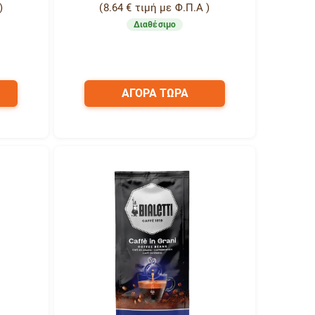
)
(
8.64
€
τιμή με Φ.Π.Α )
Διαθέσιμο
ΑΓΟΡΑ ΤΩΡΑ