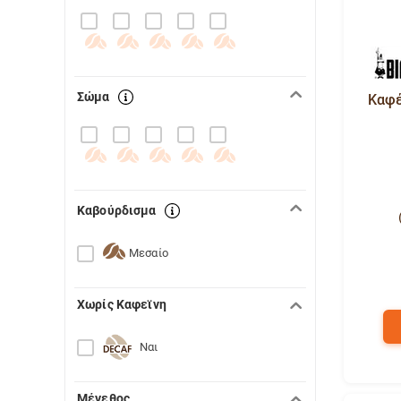
Σώμα
Καφές
Καβούρδισμα
Μεσαίο
Χωρίς Καφεϊνη
Ναι
Μέγεθος