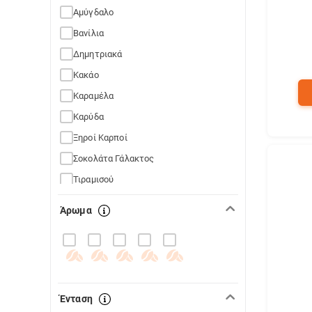
Αμύγδαλο
Βανίλια
Δημητριακά
Κακάο
Καραμέλα
Καρύδα
Ξηροί Καρποί
Σοκολάτα Γάλακτος
Τιραμισού
Φουντούκι
Άρωμα
Φρυγανισμένο Ψωμί
Ένταση