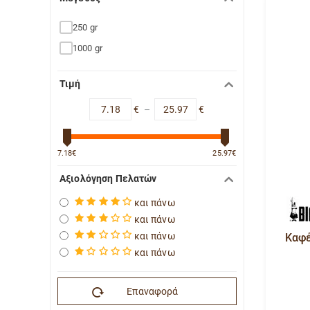
250 gr
1000 gr
Τιμή
€
–
€
7.18
€
25.97
€
Αξιολόγηση Πελατών
και πάνω
και πάνω
και πάνω
Καφές
και πάνω
Επαναφορά