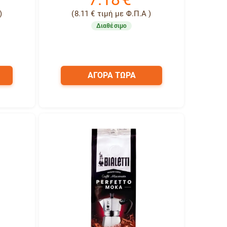
)
(
8.11
€
τιμή με Φ.Π.Α )
Διαθέσιμο
ΑΓΟΡΑ ΤΩΡΑ