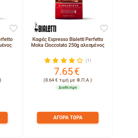
rfetto
Καφές Espresso Bialetti Perfetto
μένος
Moka Cioccolato 250g αλεσμένος
(1)
7.65
€
)
(
8.64
€
τιμή με Φ.Π.Α )
Διαθέσιμο
ΑΓΟΡΑ ΤΩΡΑ