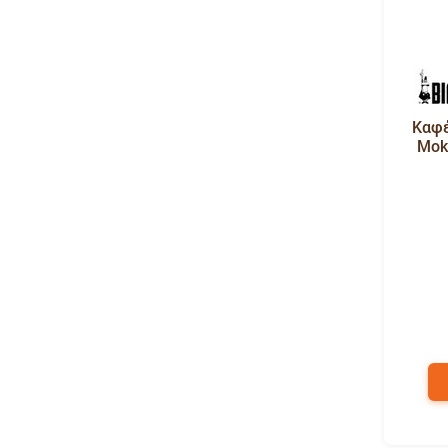
Καφέ
Mok