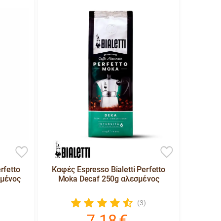
rfetto
Καφές Espresso Bialetti Perfetto
σμένος
Moka Decaf 250g αλεσμένος
)
(3)
7.18
€