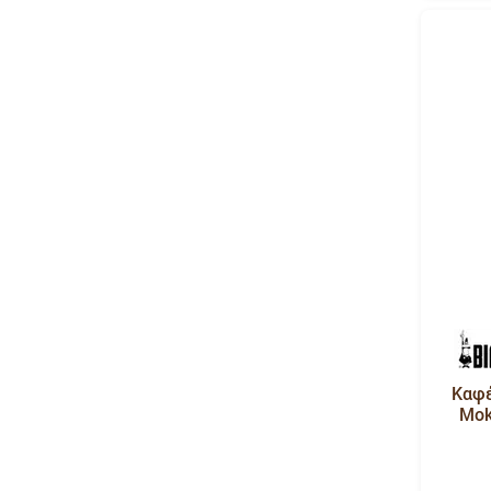
Καφέ
Mok