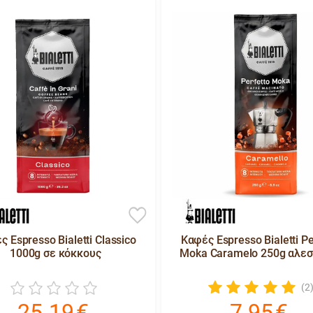
 Espresso Bialetti Classico
Καφές Espresso Bialetti Pe
1000g σε κόκκους
Moka Caramelo 250g αλε
(2
25.19
€
7.95
€