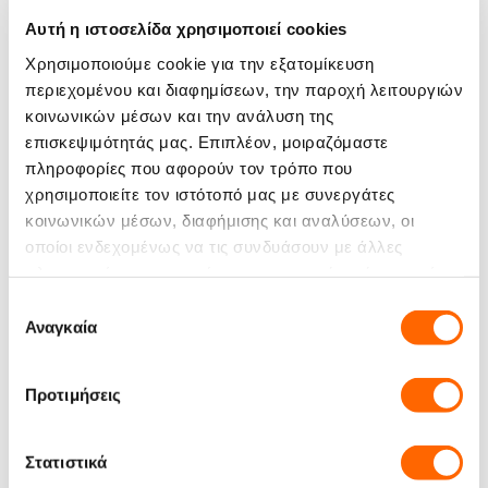
Χαρακτηριστικά
Αυτή η ιστοσελίδα χρησιμοποιεί cookies
Χρησιμοποιούμε cookie για την εξατομίκευση
Άρωμα:
περιεχομένου και διαφημίσεων, την παροχή λειτουργιών
κοινωνικών μέσων και την ανάλυση της
Σώμα:
επισκεψιμότητάς μας. Επιπλέον, μοιραζόμαστε
πληροφορίες που αφορούν τον τρόπο που
Σύσταση:
Arabica 100%
χρησιμοποιείτε τον ιστότοπό μας με συνεργάτες
κοινωνικών μέσων, διαφήμισης και αναλύσεων, οι
Καβούρδισμα:
Μεσαίο
οποίοι ενδεχομένως να τις συνδυάσουν με άλλες
πληροφορίες που τους έχετε παραχωρήσει ή τις οποίες
Μέγεθος:
1000 gr
έχουν συλλέξει σε σχέση με την από μέρους σας χρήση
Επιλογή
Είδος Προϊόντος:
Καφές σε κόκκους
των υπηρεσιών τους.
Αναγκαία
συγκατάθεσης
Άγιος Δομίνικος
Προέλευση:
Προτιμήσεις
Βραζιλία
Στατιστικά