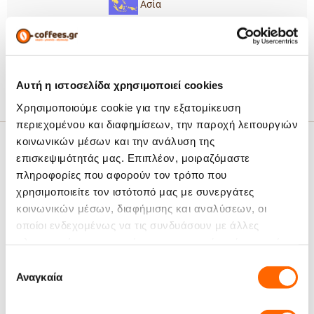
Ασία
Φρυγανισμένο Ψωμί
Γευστικές Νότες:
Tεμάχια Ανά
12
Κιβώτιο:
Αυτή η ιστοσελίδα χρησιμοποιεί cookies
Χρησιμοποιούμε cookie για την εξατομίκευση
περιεχομένου και διαφημίσεων, την παροχή λειτουργιών
κοινωνικών μέσων και την ανάλυση της
Σχετικά Άρθρα
επισκεψιμότητάς μας. Επιπλέον, μοιραζόμαστε
πληροφορίες που αφορούν τον τρόπο που
χρησιμοποιείτε τον ιστότοπό μας με συνεργάτες
κοινωνικών μέσων, διαφήμισης και αναλύσεων, οι
οποίοι ενδεχομένως να τις συνδυάσουν με άλλες
πληροφορίες που τους έχετε παραχωρήσει ή τις οποίες
Παντρεύοντας την Ιταλική
έχουν συλλέξει σε σχέση με την από μέρους σας χρήση
Επιλογή
παράδοση με την μαγειρική της
Irish Coffee : ο απόλυτος, ζεστός
των υπηρεσιών τους.
Αναγκαία
Ελληνίδας γιαγιάς: σπιτικό
καφές για το φθινόπωρο και
συγκατάθεσης
λικέρ καφέ !
τον χειμώνα