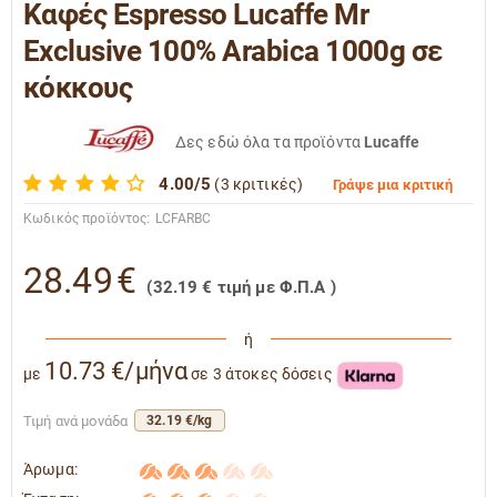
Καφές Espresso Lucaffe Mr
Exclusive 100% Arabica 1000g σε
κόκκους
Δες εδώ όλα τα προϊόντα
Lucaffe
4.00/5
(3 κριτικές)
Γράψε μια κριτική
Κωδικός προϊόντος:
LCFARBC
28.49
€
(
32.19
€
τιμή με Φ.Π.Α )
ή
10.73 €/μήνα
με
σε 3 άτοκες δόσεις
Τιμή ανά μονάδα
32.19 €/kg
Άρωμα: