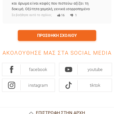
και άρωμα είναι καφές που πιστεύω αξίζει τη
δοκιμή. Οξύτητα χαμηλή, γενικά ισορροπημένο
χαρμάνι.
Σε βοήθησε αυτό το σχόλιο;
16
1
ΠΡΟΣΘΉΚΗ ΣΧΟΛΊΟΥ
ΑΚΟΛΟΎΘΗΣΈ ΜΑΣ ΣΤΑ SOCIAL MEDIA
facebook
youtube
instagram
tiktok
ΕΠΙΣΤΡΟΦΗ ΣΤΗΝ ΑΡΧΗ