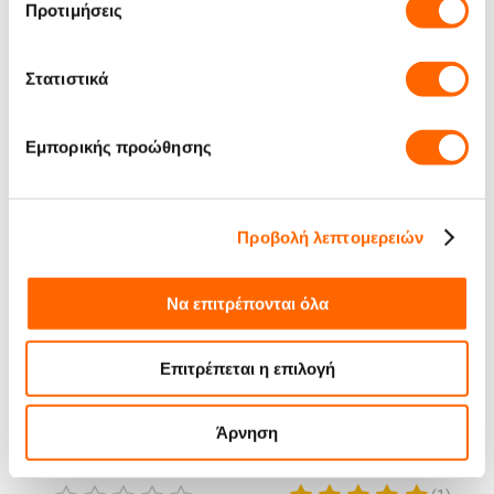
Προτιμήσεις
Μπορεί να σου αρέσουν
Στατιστικά
Εμπορικής προώθησης
Προβολή λεπτομερειών
Να επιτρέπονται όλα
Επιτρέπεται η επιλογή
Καφές Espresso Lucaffe
Καφές Espresso Lucaffe
Άρνηση
Pulcinella 1000g σε
Crema Caffe Bio 100%
κόκκους
Arabica 250g σε κόκκους