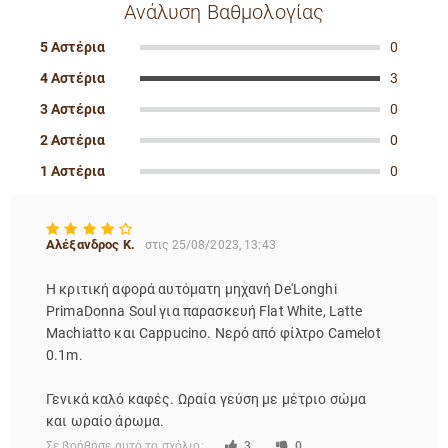
Ανάλυση Βαθμολογίας
5 Αστέρια
0
4 Αστέρια
3
3 Αστέρια
0
2 Αστέρια
0
1 Αστέρια
0
Αλέξανδρος Κ.
στις 25/08/2023, 13:43
Η κριτική αφορά αυτόματη μηχανή De'Longhi
PrimaDonna Soul για παρασκευή Flat White, Latte
Machiatto και Cappucino. Νερό από φίλτρο Camelot
0.1m.
Γενικά καλό καφές. Ωραία γεύση με μέτριο σώμα
και ωραίο άρωμα.
Σε βοήθησε αυτό το σχόλιο;
3
0