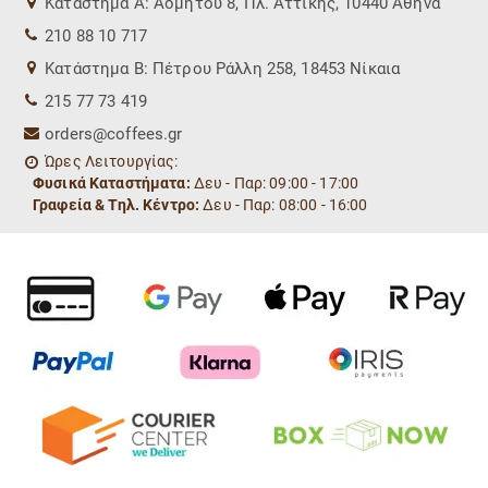
Kατάστημα Α: Αδμήτου 8, Πλ. Αττικής, 10440 Αθήνα
210 88 10 717
Kατάστημα Β: Πέτρου Ράλλη 258, 18453 Νίκαια
215 77 73 419
orders@coffees.gr
Ώρες Λειτουργίας:
Φυσικά Καταστήματα:
Δευ - Παρ: 09:00 - 17:00
Γραφεία & Τηλ. Κέντρο:
Δευ - Παρ: 08:00 - 16:00