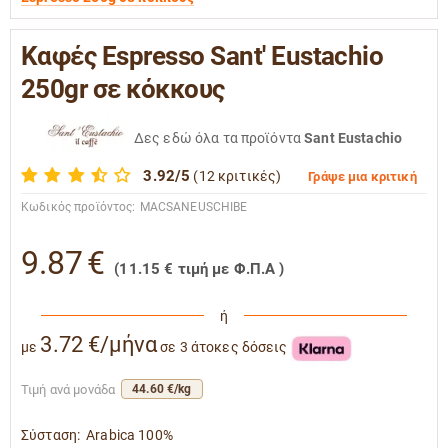
Καφές Espresso Sant' Eustachio
250gr σε κόκκους
Δες εδώ όλα τα προϊόντα
Sant Eustachio
3.92/5
(12 κριτικές)
Γράψε μια κριτική
Κωδικός προϊόντος:
MACSANEUSCHIBE
9.87
€
(
11.15
€
τιμή με Φ.Π.Α )
ή
3.72 €/μήνα
με
σε 3 άτοκες δόσεις
Τιμή ανά μονάδα
44.60 €/kg
Σύσταση:
Arabica 100%