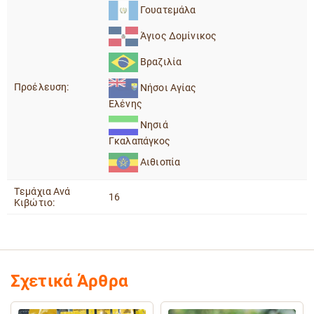
Γουατεμάλα
Άγιος Δομίνικος
Βραζιλία
Προέλευση:
Νήσοι Αγίας
Ελένης
Νησιά
Γκαλαπάγκος
Αιθιοπία
Tεμάχια Ανά
16
Κιβώτιο:
Σχετικά Άρθρα