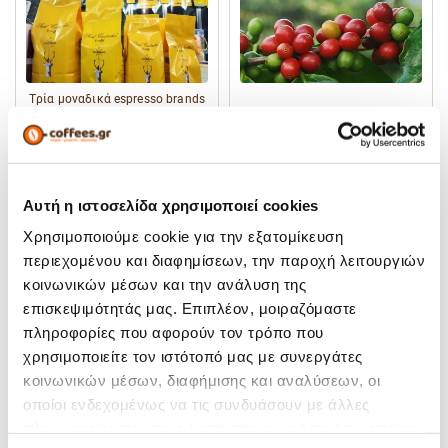
Tρία μοναδικά espresso brands
σε αποκλειστική
Ποιοι είναι οι ακριβότεροι
αντιπροσώπευση της Coffees.gr
καφέδες σε ολόκληρο τον
για την Ελληνική αγορά
κόσμο;
Αυτή η ιστοσελίδα χρησιμοποιεί cookies
Χρησιμοποιούμε cookie για την εξατομίκευση
περιεχομένου και διαφημίσεων, την παροχή λειτουργιών
κοινωνικών μέσων και την ανάλυση της
Third Wave Coffee : τι είναι το
επισκεψιμότητάς μας. Επιπλέον, μοιραζόμαστε
περιβόητο "Τρίτο Κύμα" του
Πως να πιεις καφέ σαν Ιταλός :
καφέ;
Οι Δέκα Εντολές
πληροφορίες που αφορούν τον τρόπο που
χρησιμοποιείτε τον ιστότοπό μας με συνεργάτες
κοινωνικών μέσων, διαφήμισης και αναλύσεων, οι
οποίοι ενδεχομένως να τις συνδυάσουν με άλλες
πληροφορίες που τους έχετε παραχωρήσει ή τις οποίες