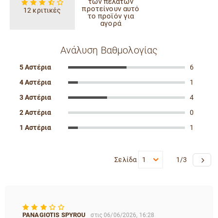
των πελατών
προτείνουν αυτό
12 κριτικές
το προϊόν για
αγορά
Ανάλυση Βαθμολογίας
5 Αστέρια
6
4 Αστέρια
1
3 Αστέρια
4
2 Αστέρια
0
1 Αστέρια
1
Σελίδα
1
1/3
PANAGIOTIS SPYROU
στις 06/06/2026, 16:28