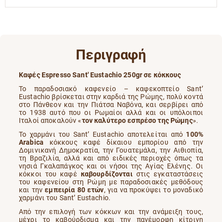
Περιγραφή
Καφές Espresso Sant' Eustachio 250gr σε κόκκους
Το παραδοσιακό καφενείο – καφεκοπτείο Sant’
Eustachio βρίσκεται στην καρδιά της Ρώμης, πολύ κοντά
στο Πάνθεον και την Πιάτσα Ναβόνα, και σερβίρει από
το 1938 αυτό που οι Ρωμαίοι αλλά και οι υπόλοιποι
Ιταλοί αποκαλούν «
τον καλύτερο εσπρέσο της Ρώμης
».
Το χαρμάνι του Sant’ Eustachio αποτελείται από
100%
Arabica
κόκκους καφέ δίκαιου εμπορίου από την
Δομινικανή Δημοκρατία, την Γουατεμάλα, την Αιθιοπία,
τη Βραζιλία, αλλά και από ειδικές περιοχές όπως τα
νησιά Γκαλαπάγκος και οι νήσοι της Αγίας Ελένης. Οι
κόκκοι του καφέ
καβουρδίζονται
στις εγκαταστάσεις
του καφενείου στη Ρώμη με παραδοσιακές μεθόδους
και την
εμπειρία 80 ετών
, για να προκύψει το μοναδικό
χαρμάνι του Sant’ Eustachio.
Από την επιλογή των κόκκων και την ανάμειξη τους,
μέχρι το καβούρδισμα και την πανέμορφη κίτρινη