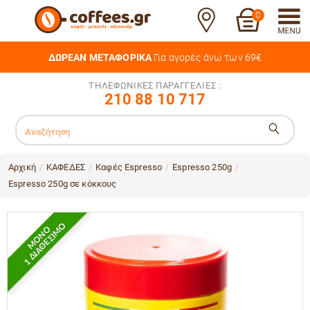
0
ΔΩΡΕΑΝ ΜΕΤΑΦΟΡΙΚΑ
Για αγορές άνω των 69€
ΤΗΛΕΦΩΝΙΚΕΣ ΠΑΡΑΓΓΕΛΙΕΣ :
210 88 10 717
Αρχική
ΚΑΦΕΔΕΣ
Καφές Espresso
Espresso 250g
/
/
/
/
Espresso 250g σε κόκκους
1 ΔΙΑΘΕΣΙΜΟ
ΜΟΝΟ