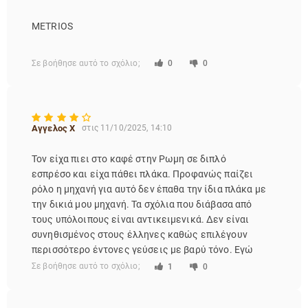
METRIOS
Σε βοήθησε αυτό το σχόλιο;
0
0
Αγγελος Χ
στις 11/10/2025, 14:10
Τον είχα πιει στο καφέ στην Ρωμη σε διπλό
εσπρέσο και είχα πάθει πλάκα. Προφανώς παίζει
ρόλο η μηχανή για αυτό δεν έπαθα την ίδια πλάκα με
την δικιά μου μηχανή. Τα σχόλια που διάβασα από
τους υπόλοιπους είναι αντικειμενικά. Δεν είναι
συνηθισμένος στους έλληνες καθώς επιλέγουν
περισσότερο έντονες γεύσεις με βαρύ τόνο. Εγώ
είμαι περισσότερο του ξινού και ο συγκεκριμένος
Σε βοήθησε αυτό το σχόλιο;
1
0
σου δίνει ξινό. Τελικά δεν είναι ο αγαπημένος μου