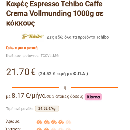
Καφές Espresso Tchibo Caffe
Crema Vollmunding 1000g σε
κόκκους
Δες εδώ όλα τα προϊόντα
Tchibo
Γράψε μια κριτική
Κωδικός προϊόντος:
TCCVLLMG
21.70
€
(
24.52
€
τιμή με Φ.Π.Α )
ή
8.17 €/μήνα
με
σε 3 άτοκες δόσεις
Τιμή ανά μονάδα
24.52 €/kg
Άρωμα:
Ένταση: