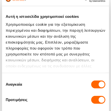
Χαρακτηριστικά
Αυτή η ιστοσελίδα χρησιμοποιεί cookies
Άρωμα:
Χρησιμοποιούμε cookie για την εξατομίκευση
περιεχομένου και διαφημίσεων, την παροχή λειτουργιών
Ένταση:
κοινωνικών μέσων και την ανάλυση της
επισκεψιμότητάς μας. Επιπλέον, μοιραζόμαστε
Σώμα:
πληροφορίες που αφορούν τον τρόπο που
χρησιμοποιείτε τον ιστότοπό μας με συνεργάτες
Μέγεθος:
1000 gr
κοινωνικών μέσων, διαφήμισης και αναλύσεων, οι
Είδος Προϊόντος:
Καφές σε κόκκους
οποίοι ενδεχομένως να τις συνδυάσουν με άλλες
πληροφορίες που τους έχετε παραχωρήσει ή τις οποίες
Νότια Αμερική
έχουν συλλέξει σε σχέση με την από μέρους σας χρήση
Επιλογή
Προέλευση:
των υπηρεσιών τους.
Αναγκαία
Βραζιλία
συγκατάθεσης
Κακάο
Γευστικές Νότες:
Προτιμήσεις
Σοκολάτα Γάλακτος