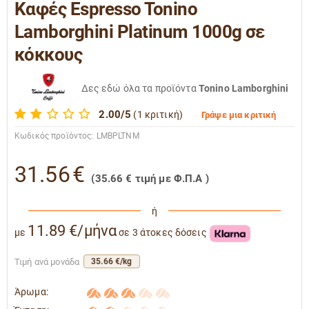
Καφές Espresso Tonino
Lamborghini Platinum 1000g σε
κόκκους
Δες εδώ όλα τα προϊόντα
Tonino Lamborghini
2.00/5
(1 κριτική)
Γράψε μια κριτική
Κωδικός προϊόντος:
LMBPLTNM
31.56
€
(
35.66
€
τιμή με Φ.Π.Α )
ή
11.89 €/μήνα
με
σε 3 άτοκες δόσεις
Τιμή ανά μονάδα
35.66 €/kg
Άρωμα: