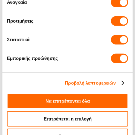
των υπηρεσιών τους.
Αναγκαία
συγκατάθεσης
Tεμάχια Ανά
6
Κιβώτιο:
Προτιμήσεις
Στατιστικά
Σχετικά Άρθρα
Εμπορικής προώθησης
Προβολή λεπτομερειών
Eξωτικό Coffee Curry με
κοτόπουλο
Να επιτρέπονται όλα
Επιτρέπεται η επιλογή
Μπορεί να σου αρέσουν