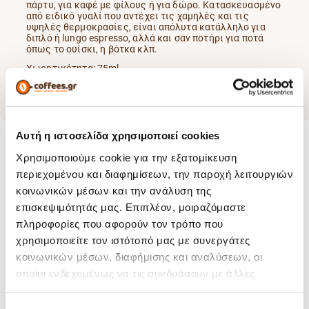
πάρτυ, για καφέ με φίλους ή για δώρο. Κατασκευασμένο
από ειδικό γυαλί που αντέχει τις χαμηλές και τις
υψηλές θερμοκρασίες, είναι απόλυτα κατάλληλο για
διπλό ή lungo espresso, αλλά και σαν ποτήρι για ποτά
όπως το ουίσκι, η βότκα κλπ.
Χωρητικότητα: 75ml
Αυτή η ιστοσελίδα χρησιμοποιεί cookies
Χρησιμοποιούμε cookie για την εξατομίκευση
περιεχομένου και διαφημίσεων, την παροχή λειτουργιών
Χαρακτηριστικά
κοινωνικών μέσων και την ανάλυση της
επισκεψιμότητάς μας. Επιπλέον, μοιραζόμαστε
Yλικό Κατασκευής:
Γυαλί
πληροφορίες που αφορούν τον τρόπο που
Είδος Προϊόντος:
Ποτήρι
χρησιμοποιείτε τον ιστότοπό μας με συνεργάτες
Χωρητικότητα:
75 ml
κοινωνικών μέσων, διαφήμισης και αναλύσεων, οι
οποίοι ενδεχομένως να τις συνδυάσουν με άλλες
πληροφορίες που τους έχετε παραχωρήσει ή τις οποίες
έχουν συλλέξει σε σχέση με την από μέρους σας χρήση