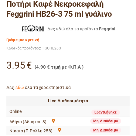
Ποτήρι Καφέ Νεκροκεφαλή
Feggrini HB26-3 75 ml γυάλινo
Δες εδώ όλα τα προϊόντα
Feggrini
Γράψε μια κριτική
Κωδικός προϊόντος:
FGGHB263
3.95
€
(
4.90
€
τιμή με Φ.Π.Α )
Δες
εδώ
όλα τα χαρακτηριστικά
Live Διαθεσιμότητα
Online
Εξαντλήθηκε
Μη Διαθέσιμο
Αθήνα (Αδμήτου 8)
Μη Διαθέσιμο
Νίκαια (Π.Ράλλη 258)