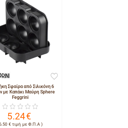
κη Σφαίρα από Σιλικόνη 6
 με Καπάκι Μαύρη Sphere
Feggrini
5.24
€
6.50
€
τιμή με Φ.Π.Α )