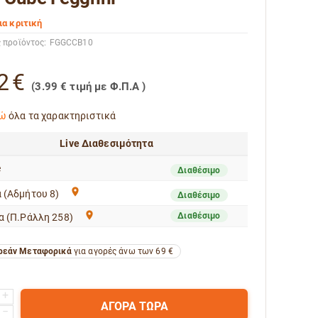
ια κριτική
 προϊόντος:
FGGCCB10
2
€
(
3.99
€
τιμή με Φ.Π.Α )
ώ
όλα τα χαρακτηριστικά
Live Διαθεσιμότητα
e
Διαθέσιμο
 (Αδμήτου 8)
Διαθέσιμο
Διαθέσιμο
α (Π.Ράλλη 258)
εάν Μεταφορικά
για αγορές άνω των 69 €
+
ΑΓΟΡΑ ΤΩΡΑ
−