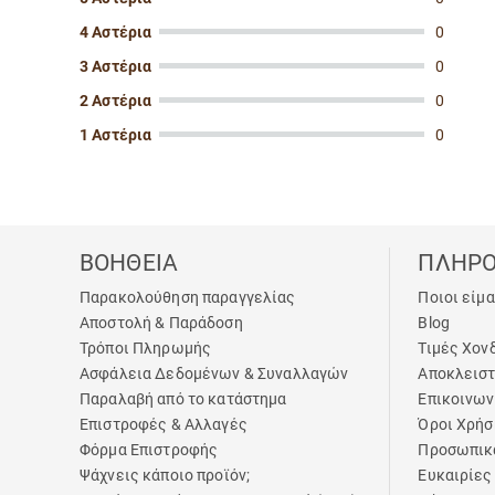
4 Αστέρια
0
3 Αστέρια
0
2 Αστέρια
0
1 Αστέρια
0
ΒΟΗΘΕΙΑ
ΠΛΗΡΟ
Παρακολούθηση παραγγελίας
Ποιοι είμ
Αποστολή & Παράδοση
Blog
Τρόποι Πληρωμής
Τιμές Χον
Ασφάλεια Δεδομένων & Συναλλαγών
Αποκλειστ
Παραλαβή από το κατάστημα
Επικοινων
Επιστροφές & Αλλαγές
Όροι Χρήσ
Φόρμα Επιστροφής
Προσωπικ
Ψάχνεις κάποιο προϊόν;
Ευκαιρίες