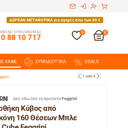
|
|
|
ΔΩΡΕΑΝ ΜΕΤΑΦΟΡΙΚΑ για αγορές άνω των 69 €
ΕΦΩΝΟ ΕΠΙΚΟΙΝΩΝΙΑΣ
0
0
0 88 10 717
ΟΣ ΚΑΦΕ
ΣΥΝΟΔΕΥΤΙΚΑ
DEALS
1
από
4
grini
Δες εδώ όλα τα προϊόντα
Feggrini
οθήκη Κύβος από
ικόνη 160 Θέσεων Μπλε
 Cube Feggrini