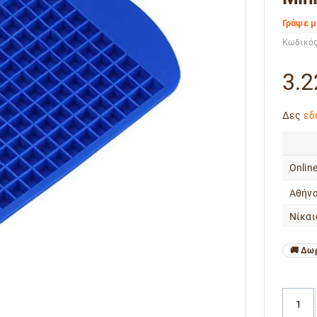
Γράψε μ
Κωδικός
3.2
Δες
εδ
Onlin
Αθήνα
Νίκαι
Δωρ