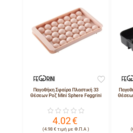
Παγοθήκη Σφαίρα Πλαστική 33
Παγοθή
Θέσεων Ροζ Mini Sphere Feggrini
Θέσεων
4.02
€
(
4.98
€
τιμή με Φ.Π.Α )
(