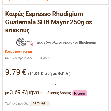
Καφές Espresso Rhodigium
Guatemala SHB Mayor 250g σε
κόκκους
Δες εδώ όλα τα προϊόντα
Rhodigium
Γράψε μια κριτική
Κωδικός προϊόντος:
RHGTMMYR
9.79
€
(
11.06
€
τιμή με Φ.Π.Α )
ή
3.69 €/μήνα
με
σε 3 άτοκες δόσεις
Τιμή ανά μονάδα
44.24 €/kg