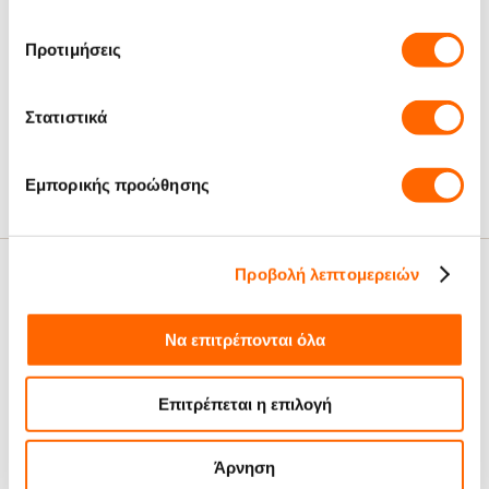
Βατόμουρο
Προτιμήσεις
Φρούτα
Γευστικές Νότες:
Φουντούκι
Στατιστικά
Ναι
Single Origin:
Εμπορικής προώθησης
Προβολή λεπτομερειών
Σχετικά Άρθρα
Να επιτρέπονται όλα
Επιτρέπεται η επιλογή
Προτάσεις δώρων για λάτρεις
Ό,τι θα θέλατε να ρωτήσετε για
του καφέ από το Coffees.gr!
τους Single Origin καφέδες!
Άρνηση