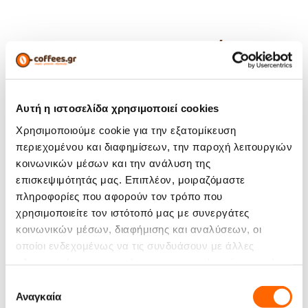
Χαρακτηριστικά
Άρωμα:
Αυτή η ιστοσελίδα χρησιμοποιεί cookies
Ένταση:
Χρησιμοποιούμε cookie για την εξατομίκευση
περιεχομένου και διαφημίσεων, την παροχή λειτουργιών
Σώμα:
κοινωνικών μέσων και την ανάλυση της
επισκεψιμότητάς μας. Επιπλέον, μοιραζόμαστε
Σύσταση:
Arabica 100%
πληροφορίες που αφορούν τον τρόπο που
χρησιμοποιείτε τον ιστότοπό μας με συνεργάτες
Καβούρδισμα:
Μεσαίο
κοινωνικών μέσων, διαφήμισης και αναλύσεων, οι
οποίοι ενδεχομένως να τις συνδυάσουν με άλλες
Μέγεθος:
250 gr
πληροφορίες που τους έχετε παραχωρήσει ή τις οποίες
Είδος Προϊόντος:
Καφές σε κόκκους
έχουν συλλέξει σε σχέση με την από μέρους σας χρήση
Επιλογή
των υπηρεσιών τους.
Αναγκαία
συγκατάθεσης
Γουατεμάλα
Προέλευση: