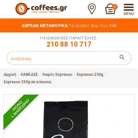
0
ΔΩΡΕΑΝ ΜΕΤΑΦΟΡΙΚΑ
Για αγορές άνω των 69€
ΤΗΛΕΦΩΝΙΚΕΣ ΠΑΡΑΓΓΕΛΙΕΣ :
210 88 10 717
Αρχική
ΚΑΦΕΔΕΣ
Καφές Espresso
Espresso 250g
/
/
/
/
Espresso 250g σε κόκκους
1 ΔΙΑΘΕΣΙΜΟ
ΜΟΝΟ