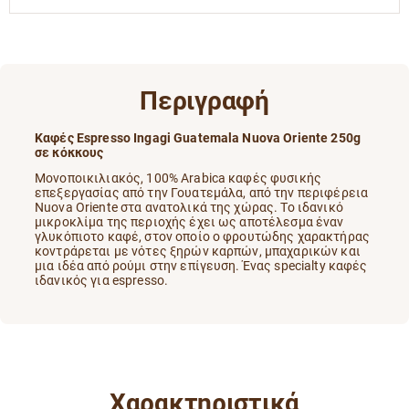
Περιγραφή
Καφές Espresso Ingagi Guatemala Nuova Oriente 250g
σε κόκκους
Moνοποικιλιακός, 100% Arabica καφές φυσικής
επεξεργασίας από την Γουατεμάλα, από την περιφέρεια
Nuova Oriente στα ανατολικά της χώρας. Το ιδανικό
μικροκλίμα της περιοχής έχει ως αποτέλεσμα έναν
γλυκόπιοτο καφέ, στον οποίο ο φρουτώδης χαρακτήρας
κοντράρεται με νότες ξηρών καρπών, μπαχαρικών και
μια ιδέα από ρούμι στην επίγευση. Ένας specialty καφές
ιδανικός για espresso.
Χαρακτηριστικά