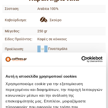
Σύσταση:
Arabica 100%
Καβούρδισμα:
Σκούρο
Μέγεθος:
250 gr
Είδος Προϊόντος:
Καφές σε κόκκους
Γουατεμάλα
Προέλευση:
Φρούτα
Ξηροί Καρποί
Γευστικές Νότες:
Μπαχαρικά
Αυτή η ιστοσελίδα χρησιμοποιεί cookies
Ρούμι
Χρησιμοποιούμε cookie για την εξατομίκευση
περιεχομένου και διαφημίσεων, την παροχή λειτουργιών
Ναι
Single Origin:
κοινωνικών μέσων και την ανάλυση της
επισκεψιμότητάς μας. Επιπλέον, μοιραζόμαστε
πληροφορίες που αφορούν τον τρόπο που