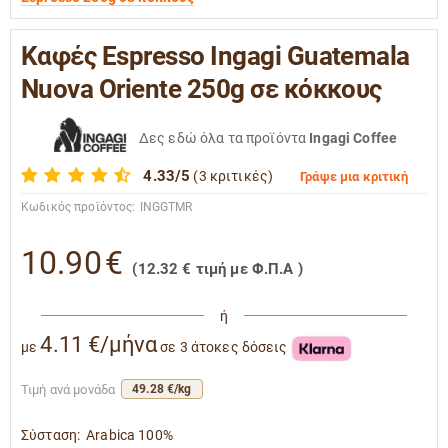
Καφές Espresso Ingagi Guatemala
Nuova Oriente 250g σε κόκκους
Δες εδώ όλα τα προϊόντα
Ingagi Coffee
4.33/5
(3 κριτικές)
Γράψε μια κριτική
Κωδικός προϊόντος:
INGGTMR
10.90
€
(
12.32
€
τιμή με Φ.Π.Α )
ή
4.11 €/μήνα
με
σε 3 άτοκες δόσεις
Τιμή ανά μονάδα
49.28 €/kg
Σύσταση:
Arabica 100%