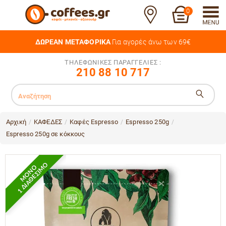
0
ΔΩΡΕΑΝ ΜΕΤΑΦΟΡΙΚΑ
Για αγορές άνω των 69€
ΤΗΛΕΦΩΝΙΚΕΣ ΠΑΡΑΓΓΕΛΙΕΣ :
210 88 10 717
Αρχική
ΚΑΦΕΔΕΣ
Καφές Espresso
Espresso 250g
/
/
/
/
Espresso 250g σε κόκκους
1 ΔΙΑΘΕΣΙΜΟ
ΜΟΝΟ