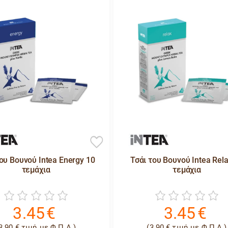
ου Βουνού Intea Energy 10
Τσάι του Βουνού Intea Rel
τεμάχια
τεμάχια
3.45
€
3.45
€
3.90
€
τιμή με Φ.Π.Α )
(
3.90
€
τιμή με Φ.Π.Α )