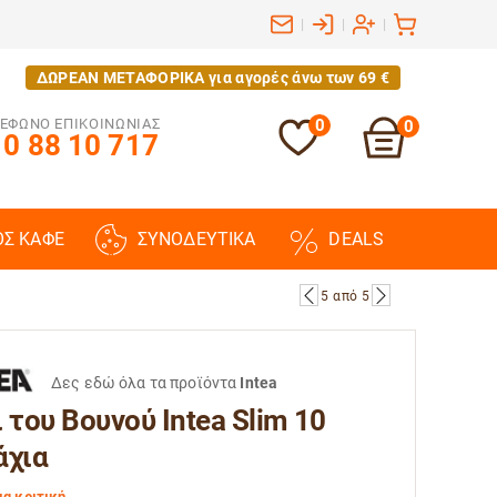
|
|
|
ΔΩΡΕΑΝ ΜΕΤΑΦΟΡΙΚΑ για αγορές άνω των 69 €
ΕΦΩΝΟ ΕΠΙΚΟΙΝΩΝΙΑΣ
0
0
0 88 10 717
ΟΣ ΚΑΦΕ
ΣΥΝΟΔΕΥΤΙΚΑ
DEALS
5
από
5
Δες εδώ όλα τα προϊόντα
Intea
 του Βουνού Intea Slim 10
άχια
ια κριτική