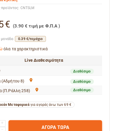
 προϊόντος:
CNTSLM
5
€
(
3.90
€
τιμή με Φ.Π.Α )
ά μονάδα
0.39 €/τεμάχιο
ώ
όλα τα χαρακτηριστικά
Live Διαθεσιμότητα
e
Διαθέσιμο
 (Αδμήτου 8)
Διαθέσιμο
Διαθέσιμο
α (Π.Ράλλη 258)
εάν Μεταφορικά
για αγορές άνω των 69 €
+
ΑΓΟΡΑ ΤΩΡΑ
−