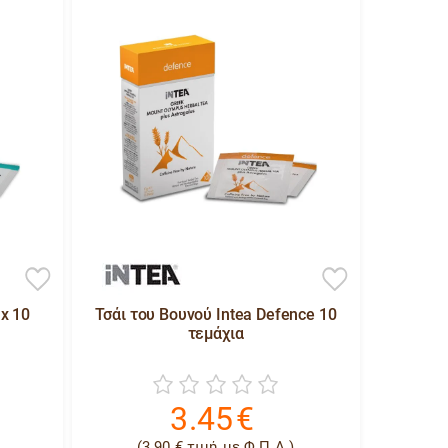
ax 10
Τσάι του Βουνού Intea Defence 10
τεμάχια
3.45
€
(
3.90
€
τιμή με Φ.Π.Α )