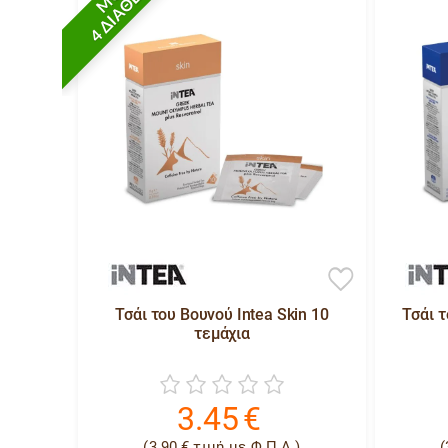
4 ΔΙΑΘΕΣΙΜΑ
Τσάι του Βουνού Intea Skin 10
Τσάι τ
τεμάχια
3.45
€
(
3.90
€
τιμή με Φ.Π.Α )
(