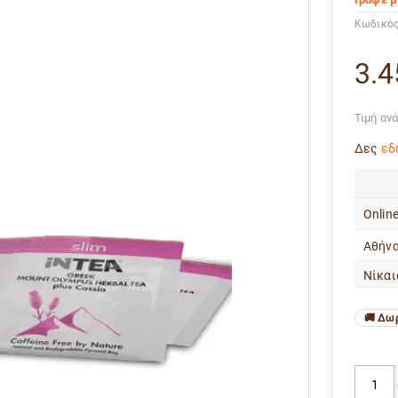
Κωδικός
3.4
Τιμή αν
Δες
εδ
Onlin
Αθήνα
Νίκαι
Δωρ