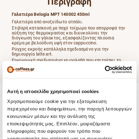
Περιγραφή
Γαλατιέρα Belogia MPT 140002 450ml
Γαλατιέρα από ανοξείδωτο ατσάλι.
Στιβαρή κατασκευή με παχύ τοίχωμα που απορροφά την
αύξηση της θερμοκρασίας και διευκολύνει την
διόγκωση του γάλακτος, εξασφαλίζοντας πλούσια
κρέμα με βελούδινη υφή στον cappuccino.
Ρύγχος εκροής κατάλληλα σχεδιασμένο για την
δημιουργία latte art.
Εργονομικά σχεδιασμένη χειρολαβή που επιτρέπει το
σταθερό κράτημα και διευκολύνει στην δημιουργία latte
art.
Αυτή η ιστοσελίδα χρησιμοποιεί cookies
Χρησιμοποιούμε cookie για την εξατομίκευση
Χαρακτηριστικά
περιεχομένου και διαφημίσεων, την παροχή λειτουργιών
κοινωνικών μέσων και την ανάλυση της
επισκεψιμότητάς μας. Επιπλέον, μοιραζόμαστε
Yλικό Κατασκευής:
Ανοξείδωτο Ατσάλι
πληροφορίες που αφορούν τον τρόπο που
Είδος Προϊόντος:
Γαλατιέρα
χρησιμοποιείτε τον ιστότοπό μας με συνεργάτες