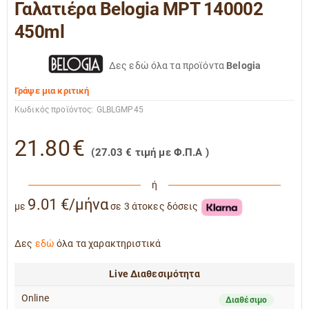
Γαλατιέρα Belogia MPT 140002
450ml
Δες εδώ όλα τα προϊόντα
Belogia
Γράψε μια κριτική
Κωδικός προϊόντος:
GLBLGMP45
21.80
€
(
27.03
€
τιμή με Φ.Π.Α )
ή
9.01 €/μήνα
με
σε 3 άτοκες δόσεις
Δες
εδώ
όλα τα χαρακτηριστικά
Live Διαθεσιμότητα
Online
Διαθέσιμο