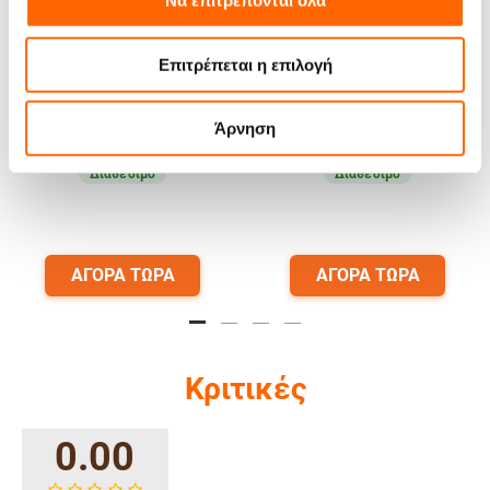
Να επιτρέπονται όλα
Γαλατιέρα Feggrini από
Γαλατιέρα Feggrini από
ανοξείδωτο ατσάλι 600ml
ανοξείδωτο ατσάλι 350ml
Επιτρέπεται η επιλογή
Inox
Inox
(1)
(2)
9.50
€
6.99
€
Άρνηση
(
11.78
€
τιμή με Φ.Π.Α )
(
8.67
€
τιμή με Φ.Π.Α )
Διαθέσιμο
Διαθέσιμο
ΑΓΟΡΑ ΤΩΡΑ
ΑΓΟΡΑ ΤΩΡΑ
Κριτικές
0.00