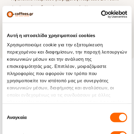
Αφαλατικό σχεδιασμένο για μηχανές Nespresso.
Καθαρίζει αποτελεσματικά τη μηχανή από τη
συσσώρευση αλάτων, επιμηκύνοντας τη διάρκεια ζωής
της και βελτιώνοντας τη γεύση και το άρωμα του καφέ.
Επαρκεί για δύο κύκλους αφαλάτωσης.
Kάθε συσκευασία περιέχει δύο σακουλάκια
Αυτή η ιστοσελίδα χρησιμοποιεί cookies
αφαλάτωσης για χρήση
ΑΠΟΚΛΕΙΣΤΙΚΑ
σε μηχανές
Nespresso
Χρησιμοποιούμε cookie για την εξατομίκευση
περιεχομένου και διαφημίσεων, την παροχή λειτουργιών
κοινωνικών μέσων και την ανάλυση της
επισκεψιμότητάς μας. Επιπλέον, μοιραζόμαστε
πληροφορίες που αφορούν τον τρόπο που
χρησιμοποιείτε τον ιστότοπό μας με συνεργάτες
Χαρακτηριστικά
κοινωνικών μέσων, διαφήμισης και αναλύσεων, οι
οποίοι ενδεχομένως να τις συνδυάσουν με άλλες
Μορφή:
Υγρό
πληροφορίες που τους έχετε παραχωρήσει ή τις οποίες
Είδος Προϊόντος:
Αφαλατικό Μηχανής
έχουν συλλέξει σε σχέση με την από μέρους σας χρήση
Επιλογή
των υπηρεσιών τους.
Αναγκαία
συγκατάθεσης