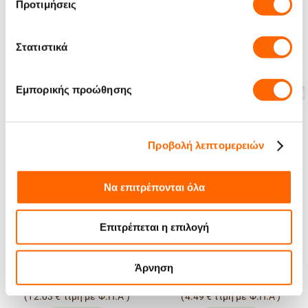
Μπορεί να σου αρέσουν
Προτιμήσεις
Στατιστικά
Εμπορικής προώθησης
Προβολή λεπτομερειών
Να επιτρέπονται όλα
Καθαριστικό Μηχανής
Λιπαντικό Γράσο για
Επιτρέπεται η επιλογή
Bosch 00312504 10
Μηχανές Espresso
τεμάχια
Philips/Gaggia/Saeco 5gr
Άρνηση
9.70
€
3.62
€
(
12.03
€
τιμή με Φ.Π.Α )
(
4.49
€
τιμή με Φ.Π.Α )