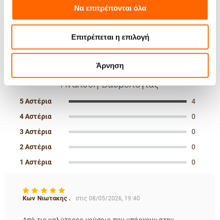
Να επιτρέπονται όλα
5.00
100%
των πελατών
Επιτρέπεται η επιλογή
προτείνουν αυτό
4 κριτικές
το προϊόν για
αγορά
Άρνηση
Ανάλυση Βαθμολογίας
5 Αστέρια
4
4 Αστέρια
0
3 Αστέρια
0
2 Αστέρια
0
1 Αστέρια
0
Κων Νιωτακης .
στις 08/05/2026, 19:40