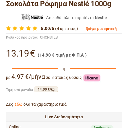
Σοκολάτα Ρόφημα Nestlé 1000g
Δες εδώ όλα τα προϊόντα
Nestle
5.00/5
(4 κριτικές)
Γράψε μια κριτική
Κωδικός προϊόντος:
CHCNSTLB
13.19
€
(
14.90
€
τιμή με Φ.Π.Α )
ή
4.97 €/μήνα
με
σε 3 άτοκες δόσεις
Τιμή ανά μονάδα
14.90 €/kg
Δες
εδώ
όλα τα χαρακτηριστικά
Live Διαθεσιμότητα
Online
Διαθέσιμο