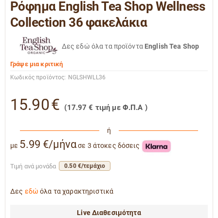
Ρόφημα English Tea Shop Wellness
Collection 36 φακελάκια
Δες εδώ όλα τα προϊόντα
English Tea Shop
Γράψε μια κριτική
Κωδικός προϊόντος:
NGLSHWLL36
15.90
€
(
17.97
€
τιμή με Φ.Π.Α )
ή
5.99 €/μήνα
με
σε 3 άτοκες δόσεις
Τιμή ανά μονάδα
0.50 €/τεμάχιο
Δες
εδώ
όλα τα χαρακτηριστικά
Live Διαθεσιμότητα