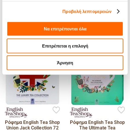
FairTrade:
Προβολή λεπτομερειών
Μπορεί να σου αρέσουν
Να επιτρέπονται όλα
Επιτρέπεται η επιλογή
Άρνηση
Ρόφημα English Tea Shop
Ρόφημα English Tea Shop
Union Jack Collection 72
The Ultimate Tea