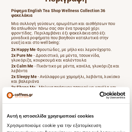
Ρόφημα English Tea Shop Wellness Collection 36
φακελάκια
Mια συλλογή γεύσεων, αρωμάτωn και αισθήσεων που
θα απλωθούν πάνω σας σαν ένα τρυφερό χέρι
φροντίδας. Περιλαμβάνει έξι φακελάκια από έξι
μοναδικά ροφήματα που βοηθούν καταλυτικά στην
ευεξία και στο well being:
2x Happy Me
Φρουτώδες, με μήλο και λεμονόχορτο.
2x Pure Me
- Δροσιστικό, με μέντα, τσουκνίδα,
γλυκόριζα, κουρκουμά και καλέντουλα
2x Calm Me
- Πικάντικο με μέντα, κανέλα, γλυκόριζα και
λεβάντα
2x Sleepy Me
- Ανάλαφρο με χαμομήλι, λεβάντα, λυκίσκο
και βαλεριάνα
2x Shape Me
- Μείγμα πράσινου τσαγιού με κανέλα και
τζίντζερ
2x Beautiful Me
- Με χαμομήλι, άνθη ιβίσκου, rooibos και
ροδοπέταλα
Ένας πραγματικός θησαυρός της φύσης, αφού όλα τα
συστατικά εχουν πιστοποίηση βιολογικής καλλιέργειας
Αυτή η ιστοσελίδα χρησιμοποιεί cookies
και Δίκαιου Εμπορίου (FairTrade) που θα γίνει ο
απαραίτητος σύντροφος σας μέσα στην ημέρα.
Χρησιμοποιούμε cookie για την εξατομίκευση