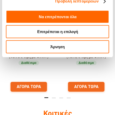
Προβολή λεπτομερειών
Να επιτρέπονται όλα
Συσκευασία Δώρου Καφές
Καφές Espresso Trucillo
Επιτρέπεται η επιλογή
Espresso Trucillo Espresso
Espresso Speaks Italian
Speaks Italian 250g
250g σε κόκκους
αλεσμένος και Φλυτζάνια
Άρνηση
Espresso
37.70
€
9.49
€
(
46.75
€
τιμή με Φ.Π.Α )
(
10.72
€
τιμή με Φ.Π.Α )
Διαθέσιμο
Διαθέσιμο
ΑΓΟΡΑ ΤΩΡΑ
ΑΓΟΡΑ ΤΩΡΑ
Κριτικές