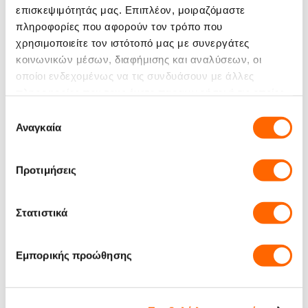
επισκεψιμότητάς μας. Επιπλέον, μοιραζόμαστε
Είδος Προϊόντος:
Καφές σε κόκκους
πληροφορίες που αφορούν τον τρόπο που
χρησιμοποιείτε τον ιστότοπό μας με συνεργάτες
Κακάο
Γευστικές Νότες:
κοινωνικών μέσων, διαφήμισης και αναλύσεων, οι
Σοκολάτα Γάλακτος
οποίοι ενδεχομένως να τις συνδυάσουν με άλλες
Tεμάχια Ανά
πληροφορίες που τους έχετε παραχωρήσει ή τις οποίες
6
Κιβώτιο:
έχουν συλλέξει σε σχέση με την από μέρους σας χρήση
Επιλογή
των υπηρεσιών τους.
Αναγκαία
συγκατάθεσης
Μπορεί να σου αρέσουν
Προτιμήσεις
Στατιστικά
Εμπορικής προώθησης