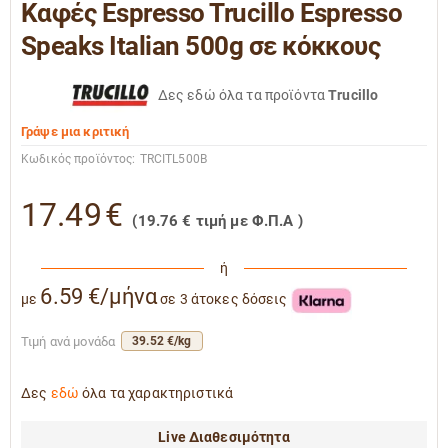
Καφές Espresso Trucillo Espresso
Speaks Italian 500g σε κόκκους
Δες εδώ όλα τα προϊόντα
Trucillo
Γράψε μια κριτική
Κωδικός προϊόντος:
TRCITL500B
17.49
€
(
19.76
€
τιμή με Φ.Π.Α )
ή
6.59 €/μήνα
με
σε 3 άτοκες δόσεις
Τιμή ανά μονάδα
39.52 €/kg
Δες
εδώ
όλα τα χαρακτηριστικά
Live Διαθεσιμότητα