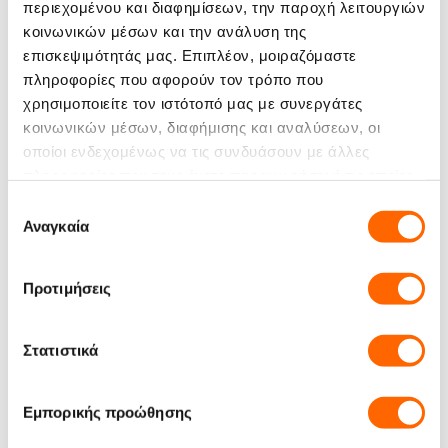
περιεχομένου και διαφημίσεων, την παροχή λειτουργιών
κοινωνικών μέσων και την ανάλυση της
Ένταση:
επισκεψιμότητάς μας. Επιπλέον, μοιραζόμαστε
πληροφορίες που αφορούν τον τρόπο που
χρησιμοποιείτε τον ιστότοπό μας με συνεργάτες
Σώμα:
κοινωνικών μέσων, διαφήμισης και αναλύσεων, οι
Σύσταση:
Arabica 100%
οποίοι ενδεχομένως να τις συνδυάσουν με άλλες
πληροφορίες που τους έχετε παραχωρήσει ή τις οποίες
Μέγεθος:
25 τεμάχια
έχουν συλλέξει σε σχέση με την από μέρους σας χρήση
Επιλογή
Είδος Προϊόντος:
ESE Pods - Ταμπλέτες
των υπηρεσιών τους.
Αναγκαία
συγκατάθεσης
Βραζιλία
Προέλευση:
Προτιμήσεις
Μέλι
Γευστικές Νότες:
Στατιστικά
Ναι
Single Origin:
Εμπορικής προώθησης