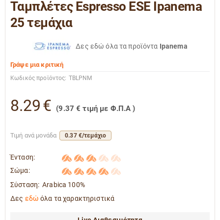
Ταμπλέτες Espresso ESE Ipanema
25 τεμάχια
Δες εδώ όλα τα προϊόντα
Ipanema
Γράψε μια κριτική
Κωδικός προϊόντος:
TBLPNM
8.29
€
(
9.37
€
τιμή με Φ.Π.Α )
Τιμή ανά μονάδα
0.37 €/τεμάχιο
Ένταση:
Σώμα:
Σύσταση:
Arabica 100%
Δες
εδώ
όλα τα χαρακτηριστικά
Live Διαθεσιμότητα