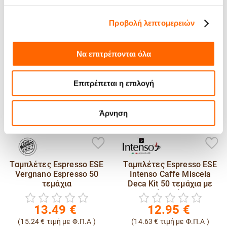
Μπορεί να σου αρέσουν
Προβολή λεπτομερειών
Να επιτρέπονται όλα
Επιτρέπεται η επιλογή
Άρνηση
Ταμπλέτες Espresso ESE
Ταμπλέτες Espresso ESE
Vergnano Espresso 50
Intenso Caffe Miscela
τεμάχια
Deca Kit 50 τεμάχια με
ποτηράκι, ζάχαρη κι
αναδευτήρα
13.49
€
12.95
€
(
15.24
€
τιμή με Φ.Π.Α )
(
14.63
€
τιμή με Φ.Π.Α )