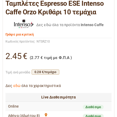
Ταμπλέτες Espresso ESE Intenso
Caffe Orzo Κριθάρι 10 τεμάχια
Δες εδώ όλα τα προϊόντα
Intenso Caffe
Γράψε μια κριτική
Κωδικός προϊόντος:
NTSRZ10
2.45
€
(
2.77
€
τιμή με Φ.Π.Α )
Τιμή ανά μονάδα
0.28 €/τεμάχιο
Δες
εδώ
όλα τα χαρακτηριστικά
Live Διαθεσιμότητα
Online
Διαθέσιμο
Αθήνα (Αδμήτου 8)
Διαθέσιμο