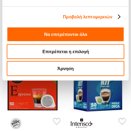
Νάπολη, η "πρωτεύουσα" της
Ιταλίας - και του espresso!
Προβολή λεπτομερειών
Να επιτρέπονται όλα
Μπορεί να σου αρέσουν
Επιτρέπεται η επιλογή
Άρνηση