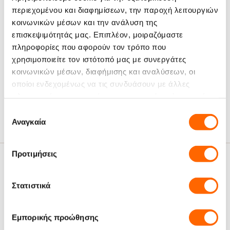
περιεχομένου και διαφημίσεων, την παροχή λειτουργιών
κοινωνικών μέσων και την ανάλυση της
επισκεψιμότητάς μας. Επιπλέον, μοιραζόμαστε
Χαρακτηριστικά
πληροφορίες που αφορούν τον τρόπο που
χρησιμοποιείτε τον ιστότοπό μας με συνεργάτες
Μέγεθος:
10 τεμάχια
κοινωνικών μέσων, διαφήμισης και αναλύσεων, οι
Είδος Προϊόντος:
ESE Pods - Ταμπλέτες
οποίοι ενδεχομένως να τις συνδυάσουν με άλλες
πληροφορίες που τους έχετε παραχωρήσει ή τις οποίες
Ναι
Χωρίς Καφεΐνη :
έχουν συλλέξει σε σχέση με την από μέρους σας χρήση
Επιλογή
των υπηρεσιών τους.
Αναγκαία
συγκατάθεσης
Προτιμήσεις
Σχετικά Άρθρα
Στατιστικά
Εμπορικής προώθησης