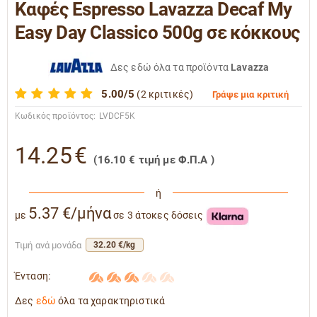
Καφές Espresso Lavazza Decaf My
Easy Day Classico 500g σε κόκκους
Δες εδώ όλα τα προϊόντα
Lavazza
5.00/5
(2 κριτικές)
Γράψε μια κριτική
Κωδικός προϊόντος:
LVDCF5K
14.25
€
(
16.10
€
τιμή με Φ.Π.Α )
ή
5.37 €/μήνα
με
σε 3 άτοκες δόσεις
Τιμή ανά μονάδα
32.20 €/kg
Ένταση:
Δες
εδώ
όλα τα χαρακτηριστικά