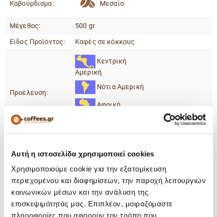
Καβούρδισμα:
Μεσαίο
Μέγεθος:
500 gr
Είδος Προϊόντος:
Καφές σε κόκκους
Κεντρική
Αμερική
Νότια Αμερική
Προέλευση:
Αφρική
Ασία
Μέλι
Γευστικές Νότες:
Αυτή η ιστοσελίδα χρησιμοποιεί cookies
Αποξηραμένα Φρούτα
Χρησιμοποιούμε cookie για την εξατομίκευση
περιεχομένου και διαφημίσεων, την παροχή λειτουργιών
Ναι
Χωρίς Καφεΐνη :
κοινωνικών μέσων και την ανάλυση της
Tεμάχια Ανά
επισκεψιμότητάς μας. Επιπλέον, μοιραζόμαστε
12
Κιβώτιο:
πληροφορίες που αφορούν τον τρόπο που