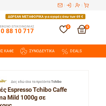
|
|
|
ΔΩΡΕΑΝ ΜΕΤΑΦΟΡΙΚΑ για αγορές άνω των 69 €
ΕΦΩΝΟ ΕΠΙΚΟΙΝΩΝΙΑΣ
0
0
0 88 10 717
ΟΣ ΚΑΦΕ
ΣΥΝΟΔΕΥΤΙΚΑ
DEALS
Δες εδώ όλα τα προϊόντα
Tchibo
ές Espresso Tchibo Caffe
ma Mild 1000g σε
κους