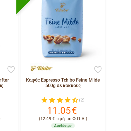
fter
Καφές Espresso Tchibo Feine Milde
υς
500g σε κόκκους
(2)
11.05
€
)
(
12.49
€
τιμή με Φ.Π.Α )
Διαθέσιμο