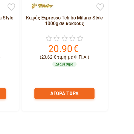
a Style
Καφές Espresso Tchibo Milano Style
1000g σε κόκκους
20.90
€
)
(
23.62
€
τιμή με Φ.Π.Α )
Διαθέσιμο
ΑΓΟΡΑ ΤΩΡΑ