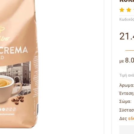
Κωδικός
21.
8.
με
Τιμή αν
Άρωμα:
Ένταση
Σώμα:
Σύστασ
Δες
εδ