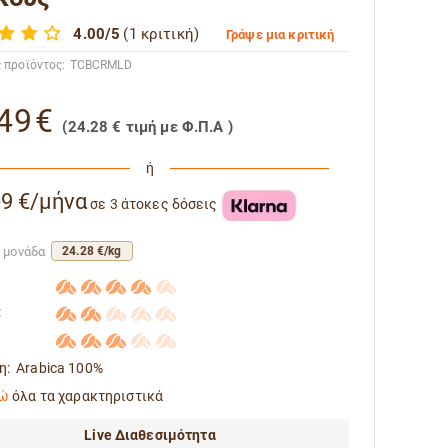
4.00/5
(1 κριτική)
Γράψε μια κριτική
 προϊόντος:
TCBCRMLD
49
€
(
24.28
€
τιμή με Φ.Π.Α )
ή
09 €/μήνα
σε 3 άτοκες δόσεις
ά μονάδα
24.28 €/kg
:
η:
Arabica 100%
ώ
όλα τα χαρακτηριστικά
Live Διαθεσιμότητα