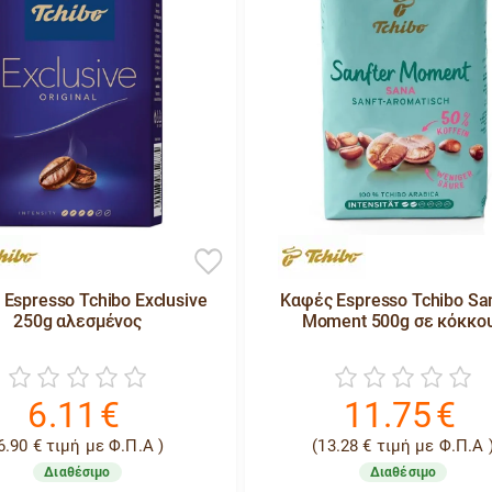
Espresso Tchibo Exclusive
Καφές Espresso Tchibo San
250g αλεσμένος
Moment 500g σε κόκκο
6.11
€
11.75
€
6.90
€
τιμή με Φ.Π.Α )
(
13.28
€
τιμή με Φ.Π.Α 
Διαθέσιμο
Διαθέσιμο