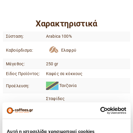
Χαρακτηριστικά
Σύσταση:
Arabica 100%
Καβούρδισμα:
Ελαφρύ
Μέγεθος:
250 gr
Είδος Προϊόντος:
Καφές σε κόκκους
Τανζανία
Προέλευση:
Σταφίδες
Ξερό Σύκο
Γευστικές Νότες:
Κόκκινα Φρούτα
Ναι
Single Origin:
Αυτή η ιστοσελίδα χρησιμοποιεί cookies