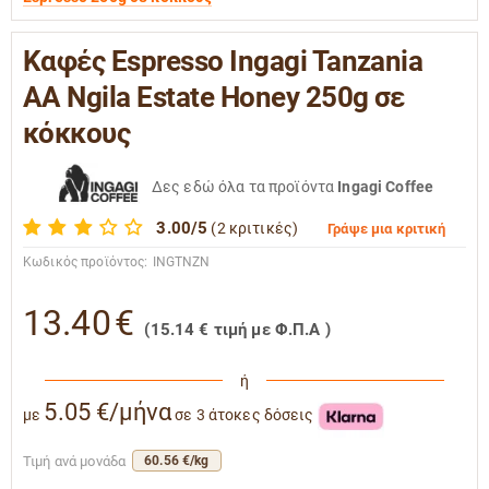
Καφές Espresso Ingagi Tanzania
AA Ngila Estate Honey 250g σε
κόκκους
Δες εδώ όλα τα προϊόντα
Ingagi Coffee
3.00/5
(2 κριτικές)
Γράψε μια κριτική
Κωδικός προϊόντος:
INGTNZN
13.40
€
(
15.14
€
τιμή με Φ.Π.Α )
ή
5.05 €/μήνα
με
σε 3 άτοκες δόσεις
Τιμή ανά μονάδα
60.56 €/kg