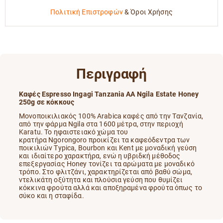
Πολιτική Επιστροφών
&
Όροι Χρήσης
Περιγραφή
Καφές Espresso Ingagi Tanzania AA Ngila Estate Honey
250g σε κόκκους
Moνοποικιλιακός 100% Arabica καφές από την Tανζανία,
από την φάρμα Ngila στα 1600 μέτρα, στην περιοχή
Karatu. Το ηφαιστειακό χώμα του
κρατήρα
Ngorongoro προικίζει τα καφεόδεντρα των
ποικιλιών Typica, Bourbon και Kent με μοναδική γεύση
και ιδιαίτερο χαρακτήρα, ενώ η υβριδκή μέθοδος
επεξεργασίας Honey τονίζει τα αρώματα με μοναδικό
τρόπο. Στο φλιτζάνι, χαρακτηρίζεται από βαθύ σώμα,
ντελικάτη οξύτητα και πλούσια γεύση που θυμίζει
κόκκινα φρούτα αλλά και αποξηραμένα φρούτα όπως το
σύκο και η σταφίδα.