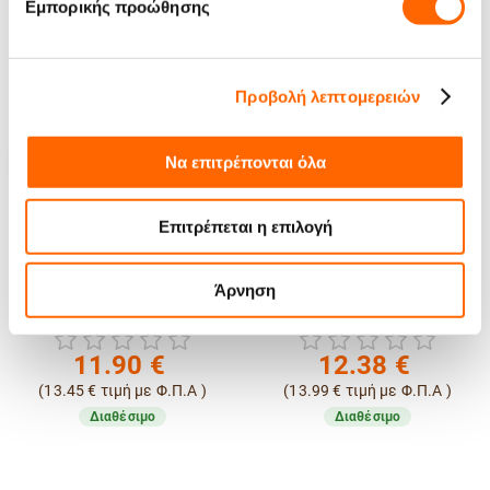
Εμπορικής προώθησης
Προβολή λεπτομερειών
Να επιτρέπονται όλα
Επιτρέπεται η επιλογή
sso Caffe Lab
Καφές Espresso Caffe Lab
Καφές 
cialty Blend
Super Latte Blend 250g σε
Hausbrandt 
Άρνηση
 κόκκους
κόκκους
σε κ
90
€
12.38
€
8.8
ή με Φ.Π.Α )
(
13.99
€
τιμή με Φ.Π.Α )
(
9.99
€
τιμή
έσιμο
Διαθέσιμο
Διαθ