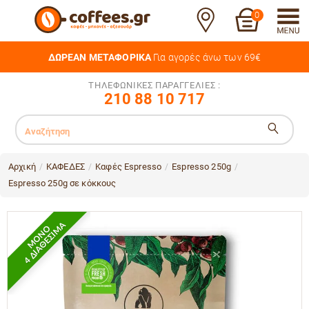
0
ΔΩΡΕΑΝ ΜΕΤΑΦΟΡΙΚΑ
Για αγορές άνω των 69€
ΤΗΛΕΦΩΝΙΚΕΣ ΠΑΡΑΓΓΕΛΙΕΣ :
210 88 10 717
Αρχική
ΚΑΦΕΔΕΣ
Καφές Espresso
Espresso 250g
/
/
/
/
Espresso 250g σε κόκκους
4 ΔΙΑΘΕΣΙΜΑ
ΜΟΝΟ