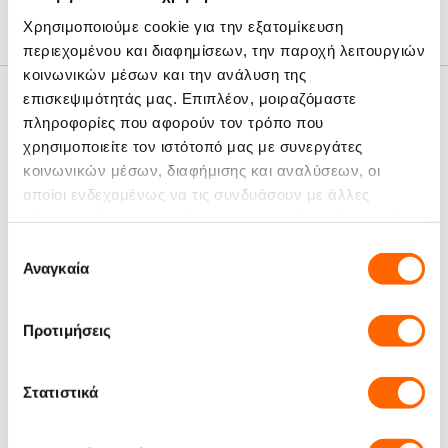
Χρησιμοποιούμε cookie για την εξατομίκευση
περιεχομένου και διαφημίσεων, την παροχή λειτουργιών
κοινωνικών μέσων και την ανάλυση της
επισκεψιμότητάς μας. Επιπλέον, μοιραζόμαστε
Σχετικά Άρθρα
πληροφορίες που αφορούν τον τρόπο που
χρησιμοποιείτε τον ιστότοπό μας με συνεργάτες
κοινωνικών μέσων, διαφήμισης και αναλύσεων, οι
οποίοι ενδεχομένως να τις συνδυάσουν με άλλες
πληροφορίες που τους έχετε παραχωρήσει ή τις οποίες
έχουν συλλέξει σε σχέση με την από μέρους σας χρήση
Επιλογή
Προτάσεις δώρων για λάτρεις
Ό,τι θα θέλατε να ρωτήσετε για
των υπηρεσιών τους.
Αναγκαία
συγκατάθεσης
του καφέ από το Coffees.gr!
τους Single Origin καφέδες!
Προτιμήσεις
Μπορεί να σου αρέσουν
Στατιστικά