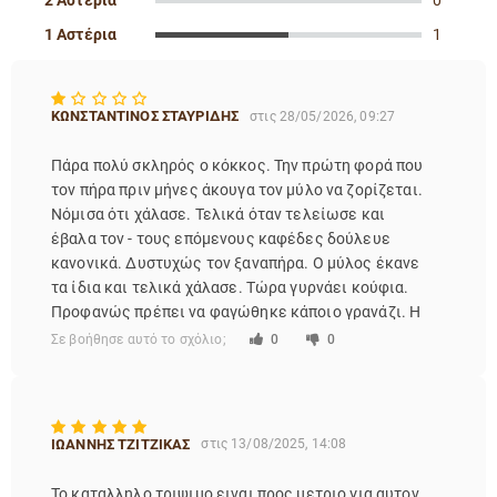
2 Αστέρια
0
1 Αστέρια
1
ΚΩΝΣΤΑΝΤΙΝΟΣ ΣΤΑΥΡΙΔΗΣ
στις 28/05/2026, 09:27
Πάρα πολύ σκληρός ο κόκκος. Την πρώτη φορά που
τον πήρα πριν μήνες άκουγα τον μύλο να ζορίζεται.
Νόμισα ότι χάλασε. Τελικά όταν τελείωσε και
έβαλα τον - τους επόμενους καφέδες δούλευε
κανονικά. Δυστυχώς τον ξαναπήρα. Ο μύλος έκανε
τα ίδια και τελικά χάλασε. Τώρα γυρνάει κούφια.
Προφανώς πρέπει να φαγώθηκε κάποιο γρανάζι. Η
μηχανή είναι η Sage Barista Touch SES881BSS. Δεν
Σε βοήθησε αυτό το σχόλιο;
0
0
μπορώ να περιμένω να την στείλω για service. Έχω
πάθει ήδη στερητικό σύνδρομο. Παρήγγειλα μόνο
μύλο SAGE για να έρθει αύριο. Sage Μύλος Καφέ
BCG820.
ΙΩΑΝΝΗΣ ΤΖΙΤΖΙΚΑΣ
στις 13/08/2025, 14:08
Το καταλληλο τριψιμο ειναι προς μετριο για αυτον