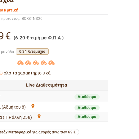
ια κριτική
 προϊόντος:
BQRSTNS20
9
€
(
6.20
€
τιμή με Φ.Π.Α )
ά μονάδα
0.31 €/τεμάχιο
:
ώ
όλα τα χαρακτηριστικά
Live Διαθεσιμότητα
e
Διαθέσιμο
 (Αδμήτου 8)
Διαθέσιμο
Διαθέσιμο
α (Π.Ράλλη 258)
εάν Μεταφορικά
για αγορές άνω των 69 €