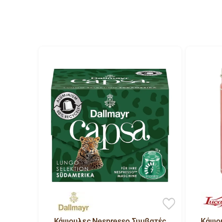
Κάψουλες Nespresso Συμβατές
Κάψου