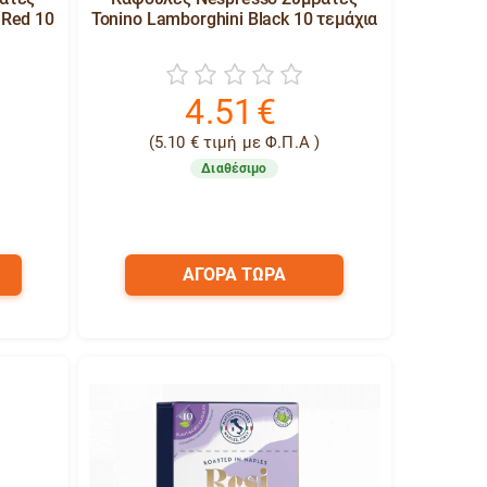
 Red 10
Tonino Lamborghini Black 10 τεμάχια
4.51
€
(
5.10
€
τιμή με Φ.Π.Α )
Διαθέσιμο
ΑΓΟΡΑ ΤΩΡΑ