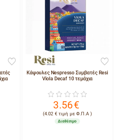
ατές
Κάψουλες Nespresso Συμβατές Resi
άχια
Viola Decaf 10 τεμάχια
3.56
€
(
4.02
€
τιμή με Φ.Π.Α )
Διαθέσιμο