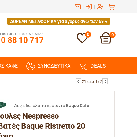
|
|
|
ΔΩΡΕΑΝ ΜΕΤΑΦΟΡΙΚΑ για αγορές άνω των 69 €
ΕΦΩΝΟ ΕΠΙΚΟΙΝΩΝΙΑΣ
0
0
0 88 10 717
ΟΣ ΚΑΦΕ
ΣΥΝΟΔΕΥΤΙΚΑ
DEALS
21
από
172
Δες εδώ όλα τα προϊόντα
Baque Cafe
ουλες Nespresso
ατές Baque Ristretto 20
άχια