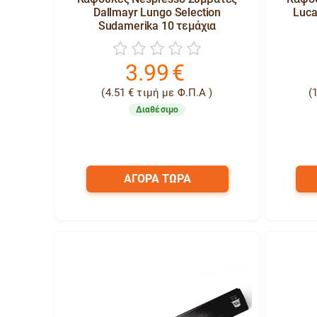
Dallmayr Lungo Selection
Luca
Sudamerika 10 τεμάχια
3.99
€
(
4.51
€
τιμή με Φ.Π.Α )
(
Διαθέσιμο
ΑΓΟΡΑ ΤΩΡΑ