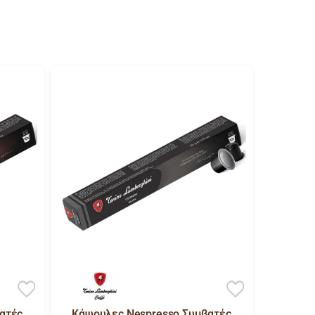
ατές
Κάψουλες Nespresso Συμβατές