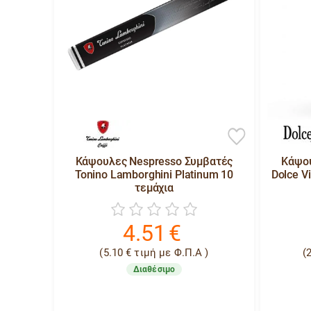
Κάψουλες Nespresso Συμβατές
Κάψου
Tonino Lamborghini Platinum 10
Dolce V
τεμάχια
4.51
€
(
5.10
€
τιμή με Φ.Π.Α )
(
Διαθέσιμο