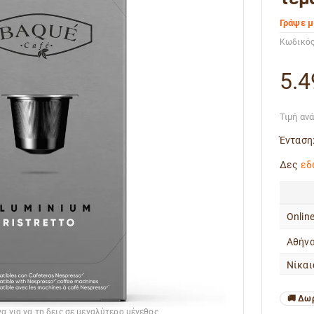
Γράψε μ
Κωδικός
5.4
Τιμή αν
Ένταση
Δες
εδ
Onlin
Αθήνα
Νίκαι
Δωρ
α για να τη δεις σε μεγαλύτερο μέγεθος