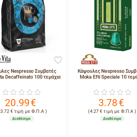
λες Nespresso Συμβατές
Κάψουλες Nespresso Συμβ
ita Decaffeinato 100 τεμάχια
Moka Efti Speciale 10 τεμ
20.99
€
3.78
€
23.72
€
τιμή με Φ.Π.Α )
(
4.27
€
τιμή με Φ.Π.Α )
Διαθέσιμο
Διαθέσιμο