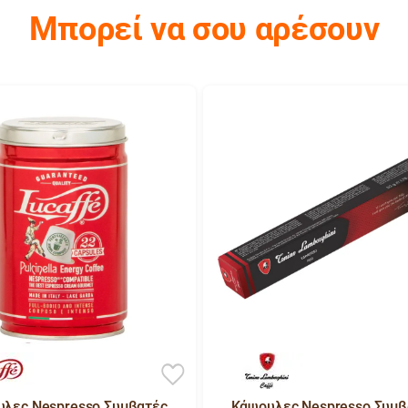
Μπορεί να σου αρέσουν
λες Nespresso Συμβατές
Κάψουλες Nespresso Συμβ