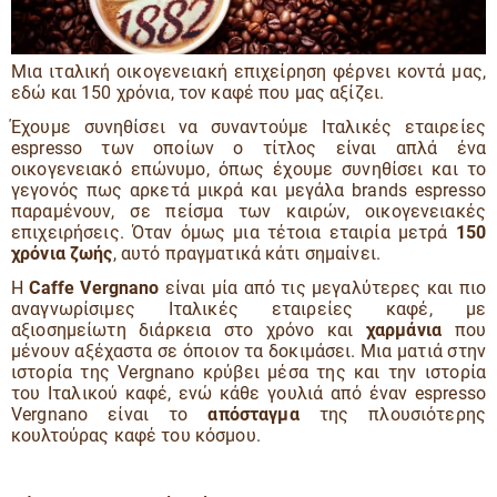
Mια ιταλική οικογενειακή επιχείρηση φέρνει κοντά μας,
εδώ και 150 χρόνια, τον καφέ που μας αξίζει.
Έχουμε συνηθίσει να συναντούμε Ιταλικές εταιρείες
espresso των οποίων ο τίτλος είναι απλά ένα
οικογενειακό επώνυμο, όπως έχουμε συνηθίσει και το
γεγονός πως αρκετά μικρά και μεγάλα brands espresso
παραμένουν, σε πείσμα των καιρών, οικογενειακές
επιχειρήσεις. Όταν όμως μια τέτοια εταιρία μετρά
150
χρόνια ζωής
, αυτό πραγματικά κάτι σημαίνει.
Η
Caffe Vergnano
είναι μία από τις μεγαλύτερες και πιο
αναγνωρίσιμες Ιταλικές εταιρείες καφέ, με
αξιοσημείωτη διάρκεια στο χρόνο και
χαρμάνια
που
μένουν αξέχαστα σε όποιον τα δοκιμάσει. Μια ματιά στην
ιστορία της Vergnano κρύβει μέσα της και την ιστορία
του Ιταλικού καφέ, ενώ κάθε γουλιά από έναν espresso
Vergnano είναι το
απόσταγμα
της πλουσιότερης
κουλτούρας καφέ του κόσμου.