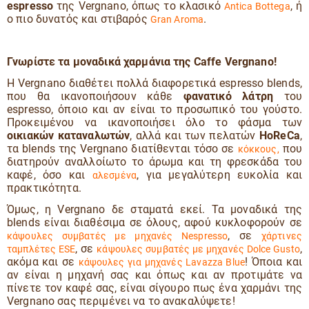
espresso
της Vergnano, όπως το κλασικό
, ή
Antica Bottega
ο πιο δυνατός και στιβαρός
.
Gran Aroma
Γνωρίστε τα μοναδικά χαρμάνια της
Caffe
Vergnano!
Η Vergnano διαθέτει πολλά διαφορετικά espresso blends,
που θα ικανοποιήσουν κάθε
φανατικό λάτρη
του
espresso, όποιο και αν είναι το προσωπικό του γούστο.
Προκειμένου να ικανοποιήσει όλο το φάσμα των
οικιακών καταναλωτών
, αλλά και των πελατών
HoReCa
,
τα blends της Vergnano διατίθενται τόσο σε
που
κόκκους,
διατηρούν αναλλοίωτο το άρωμα και τη φρεσκάδα του
καφέ, όσο και
, για μεγαλύτερη ευκολία και
αλεσμένα
πρακτικότητα.
Όμως, η Vergnano δε σταματά εκεί. Τα μοναδικά της
blends είναι διαθέσιμα σε όλους, αφού κυκλοφορούν σε
, σε
κάψουλες συμβατές με μηχανές Nespresso
χάρτινες
, σε
,
ταμπλέτες ESE
κάψουλες συμβατές με μηχανές Dolce Gusto
ακόμα και σε
! Όποια και
κάψουλες για μηχανές Lavazza Blue
αν είναι η μηχανή σας και όπως και αν προτιμάτε να
πίνετε τον καφέ σας, είναι σίγουρο πως ένα χαρμάνι της
Vergnano σας περιμένει να το ανακαλύψετε!