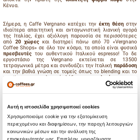
Κένυα.
Σήμερα, η Caffe Vergnano κατέχει την
έκτη θέση
στην
ιδιαίτερα απαιτητική και ανταγωνιστική λιανική αγορά
της Ιταλίας, έχει αξιόλογη παρουσία σε περισσότερες
από
20 χώρες
και διατηρεί πάνω από 70 «Vergnano
Coffee Shops» σε όλο τον κόσμο, τα οποία είναι φυσικά
πρεσβευτές
του αυθεντικού Ιταλικού espresso! Το δε
εργοστάσιο της Vergnano εκτείνεται σε 13500
τετραγωνικά μέτρα και συνδυάζει την Ιταλική
παράδοση
και την βαθιά γνώση σε τομείς όπως το blending και το
roasting, με την τελευταία λέξη της
τεχνολογίας
.
Τι κάνει
τα
Αυτή η ιστοσελίδα χρησιμοποιεί cookies
χαρμάνι
α
Χρησιμοποιούμε cookie για την εξατομίκευση
espress
περιεχομένου και διαφημίσεων, την παροχή λειτουργιών
o της
κοινωνικών μέσων και την ανάλυση της
Vergnan
o να
επισκεψιμότητάς μας. Επιπλέον, μοιραζόμαστε