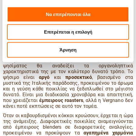
σχολαστικά όλα τα στάδια της παραγωγής, από την
επιλογή της καλύτερης
πρώτης ύλης
, ως το
Να επιτρέπονται όλα
καβούρδισμα
και την
ανάμειξη
.
Ο πράσινος καφές έρχεται από
εννιά διαφορετικές
χώρες
, από φάρμες και παραγωγούς με τους οποίους η
Επιτρέπεται η επιλογή
Vergnano έχει αναπτύξει σχέσεις εμπιστοσύνης, ώστε να
μπορεί να είναι σίγουρη για την ποιότητά τους. Το
καβούρδισμα
κάθε ποικιλίας γίνεται
ξεχωριστά
, ανάλογα
Άρνηση
με τα ιδιαίτερα χαρακτηριστικά της, ώστε να
διασφαλιστεί πως η θερμοκρασία και η διάρκεια του
ψησίματος θα αναδείξει τα οργανοληπτικά
χαρακτηριστικά της με τον καλύτερο δυνατό τρόπο. Το
ψήσιμο είναι
αργό
και
προσεκτικό
, βασισμένο στα
μυστικά της Ιταλικής παράδοσης, προκειμένου το άρωμα
και η γεύση κάθε ποικιλίας να ξεδιπλωθεί στο μέγιστο
δυνατό. Είναι μια διαδικασία χρονοβόρα και απαιτητική,
που χρειάζεται
έμπειρους roasters
, αλλά η Vergnano δεν
κάνει ποτέ εκπτώσεις σε αυτό τον τομέα.
Όταν οι καβουρδισμένοι κόκκοι κρυώσουν, έρχεται η ώρα
της ανάμειξης. Διαφορετικές ποικιλίες αναμειγνύονται
από έμπειρους blenders σε διαφορετικές αναλογίες,
προκειμένου να προκύψουν τα
αγαπημένα χαρμάνια