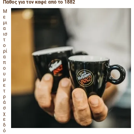
Πάθος για τον καφέ από το 1882
Μ
ε
μι
α
ισ
τ
ο
ρί
α
π
ο
υ
μ
ε
τ
ρ
ά
σ
χ
ε
δ
ό